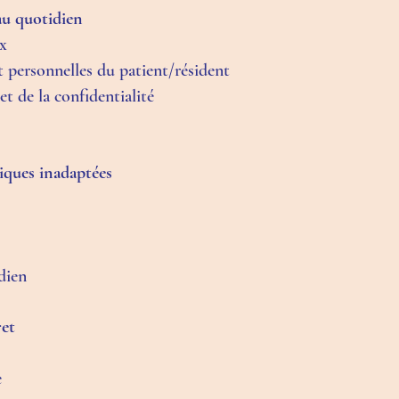
 au quotidien
ux
 personnelles du patient/résident
et de la confidentialité
iques inadaptées
dien
ret
e