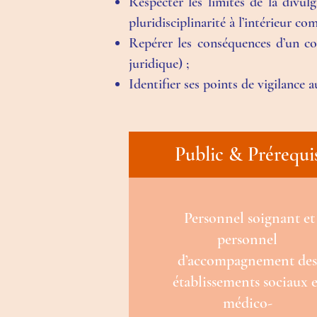
Respecter les limites de la divul
pluridisciplinarité à l’intérieur com
Repérer les conséquences d’un com
juridique) ;
Identifier ses points de vigilance 
Public & Prérequi
Personnel soignant et
personnel
d’accompagnement de
établissements sociaux e
médico-