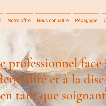
l
Notre offre
Nous connaitre
Pédagogie
C
e professionnel face 
entialité et à la dis
en tant que soignant