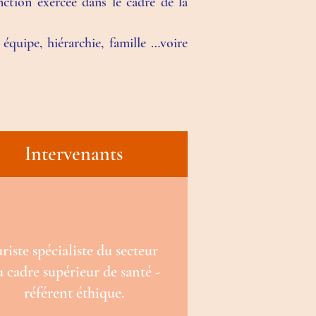
nction exercée dans le
cadre de la
équipe, hiérarchie, famille …voire
Intervenants
uriste spécialiste du secteur
 cadre supérieur de santé -
référent éthique.