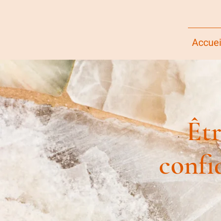
Accuei
Êtr
confid