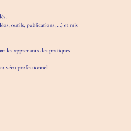
lés.
os, outils, publications, …) et mis
par les apprenants des pratiques
 au vécu professionnel