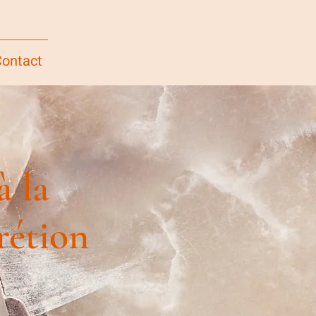
ontact
à la
crétion