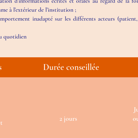
gation d’informations écrites et orales au regard de la fo
me à l’extérieur de l’institution ;
portement inadapté sur les différents acteurs (patient, 
au quotidien
s
Durée conseillée
J
s
2 jours
ou
t