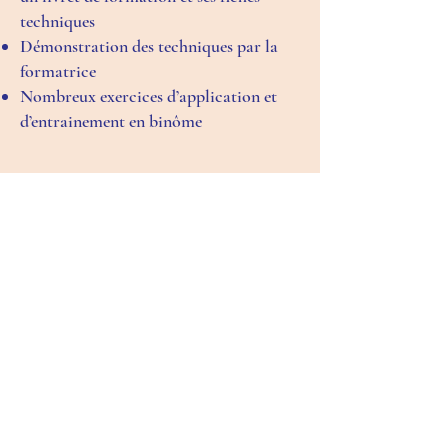
techniques
Démonstration des techniques par la
formatrice
Nombreux exercices d’application et
d’entrainement en binôme
Les + de la formation
L’essentiel à retenir vous est fléché au
moyen d’une carte mentale et d’une liste
de messages clés.
Bénéficiez d’un accès pendant 4 ans à un
mur web de ressources très complet
(diaporama, vidéos, outils, référentiels,
publications, …) et mis à jour
régulièrement.
Formation interactive et très pratique