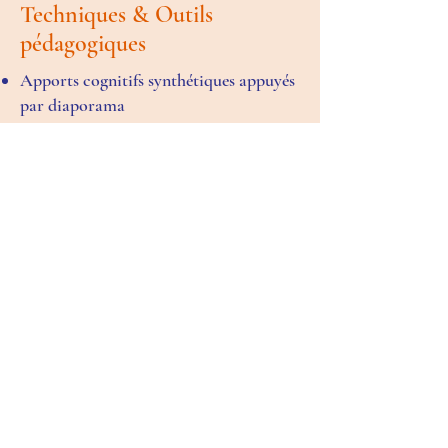
Techniques & Outils
pédagogiques
Apports cognitifs synthétiques appuyés
par diaporama
Partage de pratiques et de vécu
Travaux en sous-groupes et en grand
groupe sur les outils
Jeux pédagogiques de questionnement
sur les droits des résidents et le CVS
Plan de progrès
Les + de la formation
L’essentiel à retenir vous est fléché au
moyen d’une carte mentale et d’une liste
de messages clés.
Bénéficiez d’un accès pendant 4 ans à un