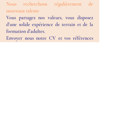
Nous recherchons régulièrement de
nouveaux talents
Vous partagez nos valeurs, vous disposez
d’une solide expérience de terrain et de la
formation d’adultes.
Envoyer nous notre CV et vos références
afin que nous puissions échanger avec vous
plus amplement sur nos pratiques
respectives.
Contact
Nous restons à votre disposition pour toute
demande de renseignements.
Contact