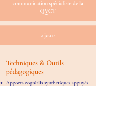
communication spécialiste de la
QVCT
2 jours
Techniques & Outils
pédagogiques
Apports cognitifs synthétiques appuyés
par diaporama
Echanges de pratiques
Exercices pratiques individuels, en
binômes et en sous-groupes
Les + de la formation