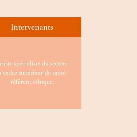
Intervenants
uriste spécialiste du secteur
 cadre supérieur de santé -
référent éthique.