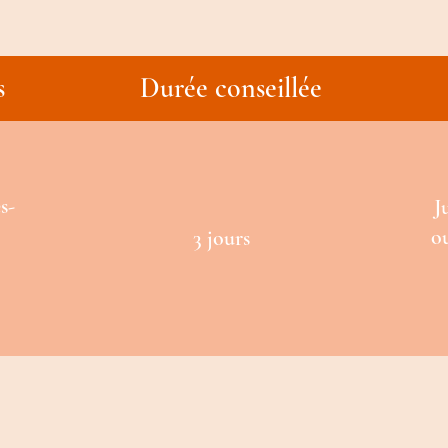
s
Durée conseillée
s-
J
ou
3 jours