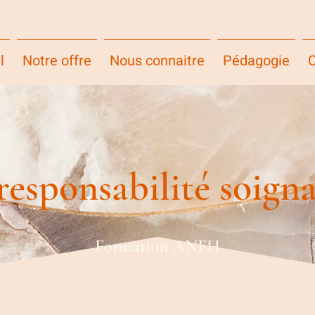
l
Notre offre
Nous connaitre
Pédagogie
C
responsabilité soign
Formation ANFH