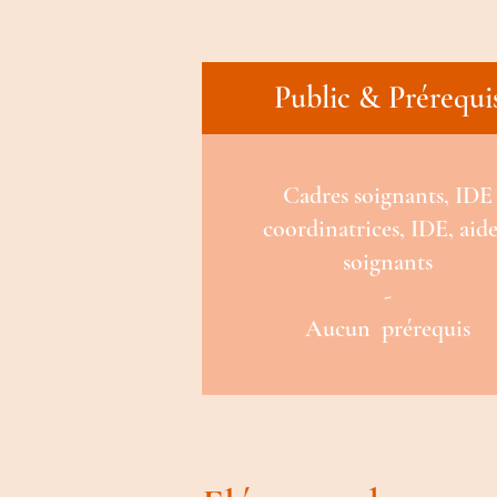
Public & Prérequi
Cadres soignants, IDE
coordinatrices, IDE, aide
soignants
-
Aucun prérequis