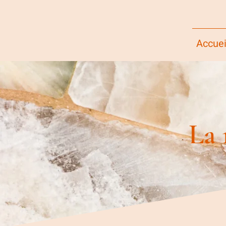
Accuei
La 