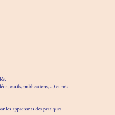
lés.
os, outils, publications, …) et mis
par les apprenants des pratiques