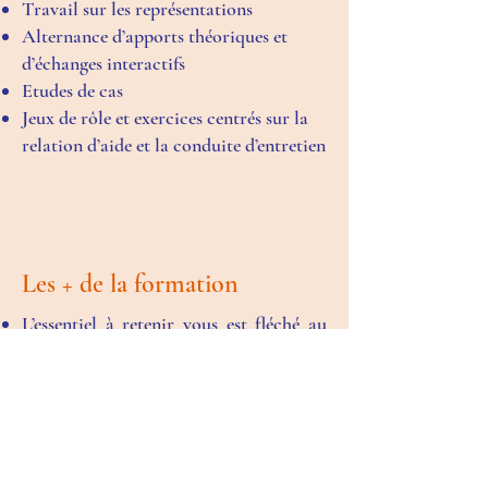
Travail sur les représentations
Alternance d’apports théoriques et
d’échanges interactifs
Etudes de cas
Jeux de rôle et exercices centrés sur la
relation d’aide et la conduite d’entretien
Les + de la formation
L’essentiel à retenir vous est fléché au
moyen d’une carte mentale et d’une liste
de messages clés.
Bénéficiez d’un accès pendant 4 ans à un
mur web de ressources très complet
(diaporama, vidéos, outils, référentiels,
publications, …) et mis à jour