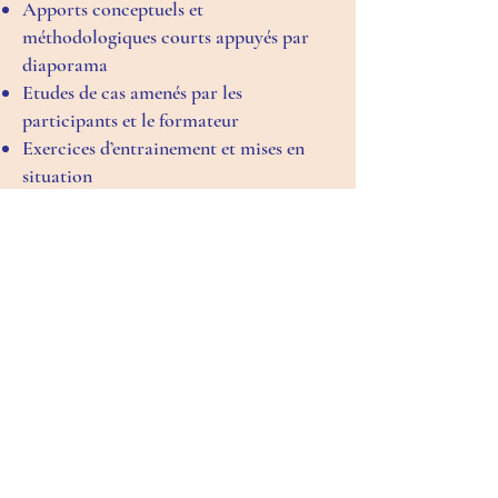
Apports conceptuels et
méthodologiques courts appuyés par
diaporama
Etudes de cas amenés par les
participants et le formateur
Exercices d’entrainement et mises en
situation
Les + de la formation
L’essentiel à retenir vous est fléché au
moyen d’une carte mentale et d’une liste
de messages clés.
Bénéficiez d’un accès pendant 4 ans à un
mur web de ressources très complet
(diaporama, vidéos, outils,
publications, …) et mis à jour
régulièrement.