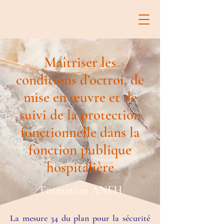
Maîtriser les
conditions d’octroi, de
mise en œuvre et de
suivi de la protection
fonctionnelle dans la
fonction publique
hospitalière
Formation ANFH
La mesure 34 du plan pour la sécurité