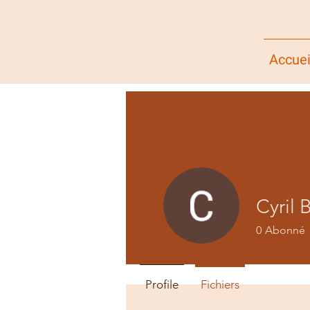
Accuei
Cyril
0
Abonné
Profile
Fichiers