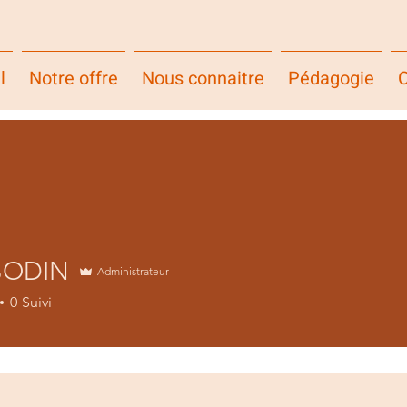
l
Notre offre
Nous connaitre
Pédagogie
C
 BODIN
Administrateur
0
Suivi