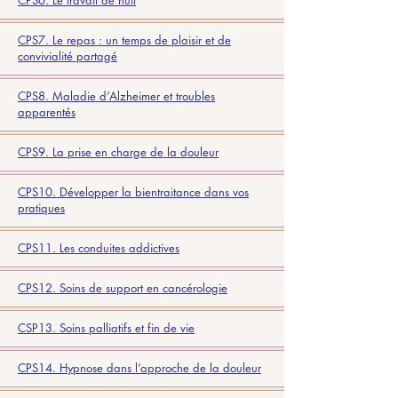
CPS6. Le travail de nuit
CPS7. Le repas : un temps de plaisir et de
convivialité partagé
CPS8. Maladie d’Alzheimer et troubles
apparentés
CPS9. La prise en charge de la douleur
CPS10. Développer la bientraitance dans vos
pratiques
CPS11. Les conduites addictives
CPS12. Soins de support en cancérologie
CSP13. Soins palliatifs et fin de vie
CPS14. Hypnose dans l’approche de la douleur