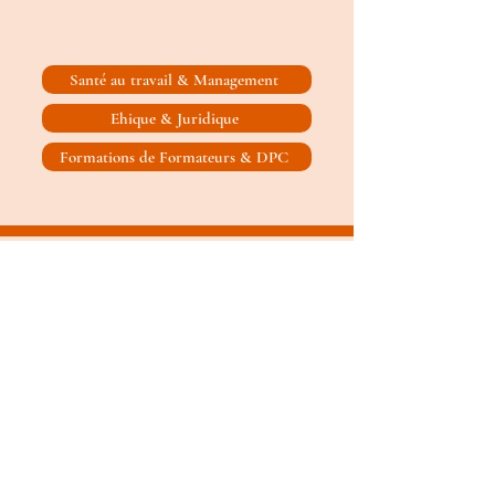
Santé au travail & Management
Ehique & Juridique
Formations de Formateurs & DPC
8 rue du Faubourg Poissonnière- 75010
PARIS
09 50 76 40 02
contact@antidote-expertise.fr